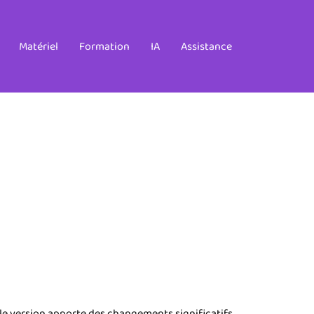
Matériel
Formation
IA
Assistance
le version apporte des changements significatifs