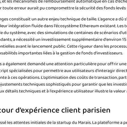
s, et les mécanismes de remboursement automatique en cas d'échec
ar toute erreur aurait pu compromettre la sécurité des fonds levés 
nges constituait un autre enjeu technique de taille. L'agence a dû 
leur intégration fluide dans l'écosystème Ethereum existant. Les t
 du système, avec des simulations de centaines de scénarios d'util
ndants, a nécessité un investissement supplémentaire d'environ 15
otentielles avant le lancement public. Cette rigueur dans les proce
abilités importantes liées à la gestion de fonds d'investisseurs.
s a également demandé une attention particulière pour offrir une 
ript spécialisées pour permettre aux utilisateurs d'interagir dire
te à ces opérations. L'optimisation des coûts de transaction, par
ustements techniques sophistiqués pour garantir que les investiss
aux détails techniques et à l'expérience utilisateur illustre la val
our d'expérience client parisien
sé les attentes initiales de la startup du Marais. La plateforme a p