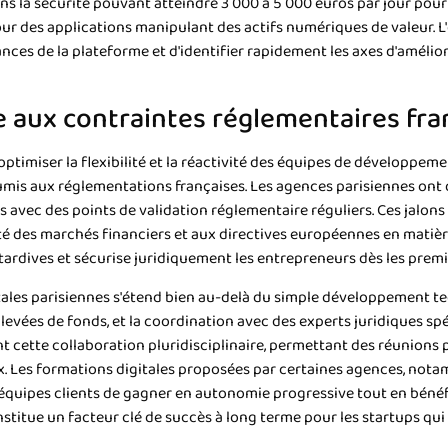
s la sécurité pouvant atteindre 3 000 à 5 000 euros par jour pour
r des applications manipulant des actifs numériques de valeur. L'
ces de la plateforme et d'identifier rapidement les axes d'amélior
 aux contraintes réglementaires fra
ptimiser la flexibilité et la réactivité des équipes de développeme
soumis aux réglementations françaises. Les agences parisiennes on
 avec des points de validation réglementaire réguliers. Ces jalon
té des marchés financiers et aux directives européennes en matièr
tardives et sécurise juridiquement les entrepreneurs dès les premi
es parisiennes s'étend bien au-delà du simple développement tech
s levées de fonds, et la coordination avec des experts juridiques sp
 cette collaboration pluridisciplinaire, permettant des réunions 
x. Les formations digitales proposées par certaines agences, no
quipes clients de gagner en autonomie progressive tout en bénéfi
stitue un facteur clé de succès à long terme pour les startups qui