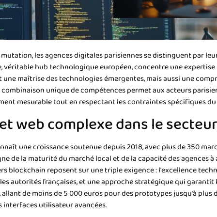
ation, les agences digitales parisiennes se distinguent par leur
e, véritable hub technologique européen, concentre une expertise
t une maîtrise des technologies émergentes, mais aussi une compr
e combinaison unique de compétences permet aux acteurs parisien
ent mesurable tout en respectant les contraintes spécifiques du t
jet web complexe dans le secteur
onnaît une croissance soutenue depuis 2018, avec plus de 350 mar
gne de la maturité du marché local et de la capacité des agences 
s blockchain reposent sur une triple exigence : l'excellence tech
es autorités françaises, et une approche stratégique qui garantit l
 allant de moins de 5 000 euros pour des prototypes jusqu'à plus
 interfaces utilisateur avancées.