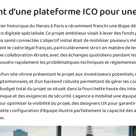
nt d'une plateforme ICO pour une
tier historique du Marais à Paris a récemment franchi une étape 
 digitale spécialisée. Ce projet ambitieux visait à lever des fond
 santé connectée. L'objectif initial était de mobiliser plusieurs mi
 le cadre légal français, particulièrement strict en matière de le
 une collaboration étroite, avec des échanges quotidiens pendant le
soudre rapidement les problématiques techniques et réglementai
 d'un site vitrine présentant le projet aux investisseurs potentiels
tomonnaies, et d'un backend robuste permettant de gérer les contr
udget total du projet se situait dans la fourchette haute des int
ique et des exigences de sécurité. L'agence a mobilisé une équip
r optimiser la visibilité du projet, des designers UX pour garantir 
Cette configuration d'équipe illustre parfaitement la capacité de
n.