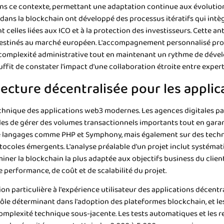
ns ce contexte, permettant une adaptation continue aux évolutio
s dans la blockchain ont développé des processus itératifs qui int
celles liées aux ICO et à la protection des investisseurs. Cette a
 destinés au marché européen. L'accompagnement personnalisé pro
 complexité administrative tout en maintenant un rythme de dév
uffit de constater l'impact d'une collaboration étroite entre expert
tecture décentralisée pour les appli
technique des applications web3 modernes. Les agences digitales p
es de gérer des volumes transactionnels importants tout en garant
e langages comme PHP et Symphony, mais également sur des techno
tocoles émergents. L'analyse préalable d'un projet inclut systéma
ner la blockchain la plus adaptée aux objectifs business du client
performance, de coût et de scalabilité du projet.
on particulière à l'expérience utilisateur des applications décen
n rôle déterminant dans l'adoption des plateformes blockchain, et 
 complexité technique sous-jacente. Les tests automatiques et les