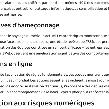
e alarmant. Les chiffres parlent d'eux-mêmes : 49% des entreprise
rançaises ont subi une attaque informatique. La sensibilisation et
e entreprise.
tives d'hameçonnage
s le paysage numérique actuel. Les statistiques montrent que pl
mpose face aux emails suspects : une étude révèle que 27,6% des pe
mation des équipes constitue un rempart efficace – les entrepris
ne (37%), observent une amélioration significative des comportemen
ns en ligne
te l'application de règles fondamentales. Les études montrent q
iveau mondial. Les actions essentielles incluent la mise à jour r
 néglige encore l'installation d'antivirus, s'exposant à des risques
 et un accompagnement via le label ExpertCyber pour renforcer la 
ation aux risques numériques